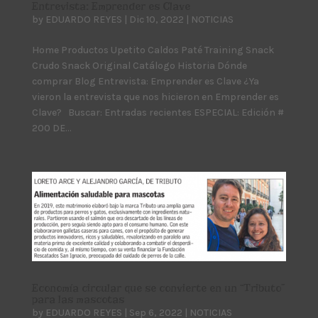
Entrevista: Emprender es Clave
by
EDUARDO REYES
|
Dic 10, 2022
|
NOTICIAS
Home Productos Upetito Caldos Paté Training Snack
Crudo Snack Original Catálogo Historia Dónde
comprar Blog Entrevista: Emprender es Clave ¿Ya
vieron la entrevista que nos hicieron en Emprender es
Clave? Buscar: Entradas recientes ESPECIAL: Edición #
200 DE...
Economía circular que se convierte en un “Tributo”
para las mascotas
by
EDUARDO REYES
|
Sep 6, 2022
|
NOTICIAS