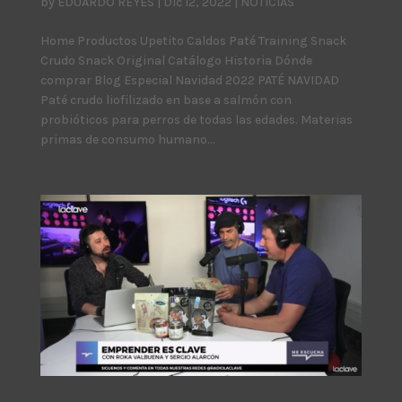
by
EDUARDO REYES
|
Dic 12, 2022
|
NOTICIAS
Home Productos Upetito Caldos Paté Training Snack
Crudo Snack Original Catálogo Historia Dónde
comprar Blog Especial Navidad 2022 PATÉ NAVIDAD
Paté crudo liofilizado en base a salmón con
probióticos para perros de todas las edades. Materias
primas de consumo humano...