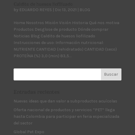
Caldito de huesos liofilizado
by
EDUARDO REYES
|
Dic 13, 2021
|
BLOG
Home Nosotros Misión Visión Historia Qué nos motiva
Productos Desglose de producto Dónde comprar
Noticias Blog Caldito de huesos liofilizado
Instrucciones de uso: Información nutricional:
NUTRIENTE CANTIDAD (rehidratado) CANTIDAD (seco)
PROTEÍNA (%) 3,0 (min) 83,5...
Entradas recientes
Nuevas ideas que dan valor a subproductos acuícolas
Oferta nacional de productos y servicios “PET” llega
hasta Colombia para participar en feria especializada
del sector
Global Pet Expo