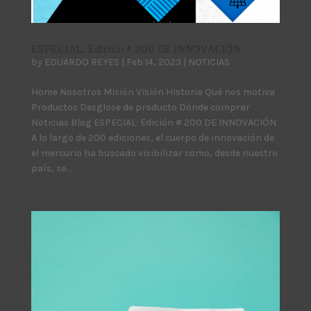
ESPECIAL: Edición # 200 DE INNOVACIÓN
by
EDUARDO REYES
|
Feb 14, 2023
|
NOTICIAS
Home Nosotros Misión Visión Historia Qué nos motiva
Productos Desglose de producto Dónde comprar
Noticias Blog ESPECIAL: Edición # 200 DE INNOVACIÓN
A lo largo de 200 ediciones, el cuerpo de innovación de
el mercurio ha buscado visibilizar como, desde nuestro
país, se...