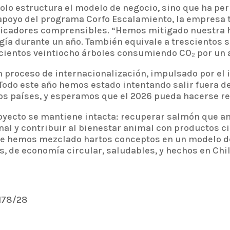
olo estructura el modelo de negocio, sino que ha pe
apoyo del programa Corfo Escalamiento, la empresa t
ndicadores comprensibles. “Hemos mitigado nuestra h
a durante un año. También equivale a trescientos s
cientos veintiocho árboles consumiendo CO₂ por un a
 proceso de internacionalización, impulsado por el 
Todo este año hemos estado intentando salir fuera d
s países, y esperamos que el 2026 pueda hacerse rea
oyecto se mantiene intacta: recuperar salmón que ant
al y contribuir al bienestar animal con productos ci
ue hemos mezclado hartos conceptos en un modelo d
 de economía circular, saludables, y hechos en Chil
/178/28