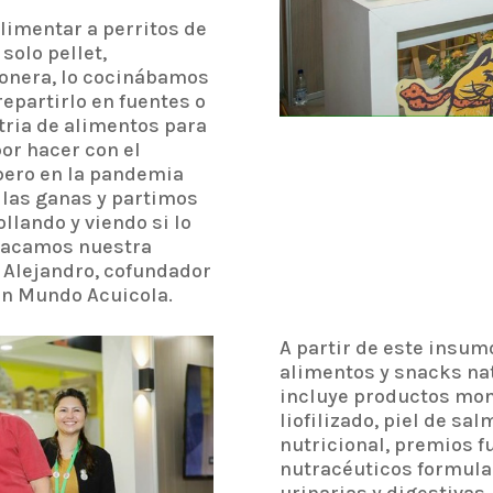
limentar a perritos de
 solo pellet,
onera, lo cocinábamos
repartirlo en fuentes o
tria de alimentos para
or hacer con el
pero en la pandemia
 las ganas y partimos
llando y viendo si lo
 sacamos nuestra
a Alejandro, cofundador
con Mundo Acuicola.
A partir de este insumo
alimentos y snacks nat
incluye productos mon
liofilizado, piel de sa
nutricional, premios f
nutracéuticos formula