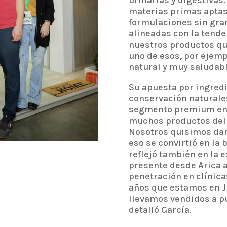
urinarias y digestivas
materias primas apta
formulaciones sin grano
alineadas con la tende
nuestros productos qu
uno de esos, por ejemp
natural y muy saludabl
Su apuesta por ingred
conservación naturale
segmento premium en 
muchos productos del 
Nosotros quisimos darl
eso se convirtió en la 
reflejó también en la 
presente desde Arica a
penetración en clínicas
años que estamos en Ju
llevamos vendidos a pú
detalló García.