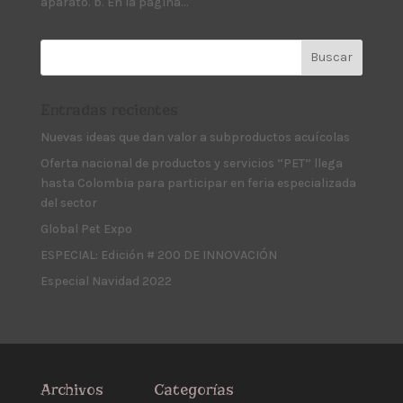
aparato. b. En la página...
Entradas recientes
Nuevas ideas que dan valor a subproductos acuícolas
Oferta nacional de productos y servicios “PET” llega
hasta Colombia para participar en feria especializada
del sector
Global Pet Expo
ESPECIAL: Edición # 200 DE INNOVACIÓN
Especial Navidad 2022
Archivos
Categorías