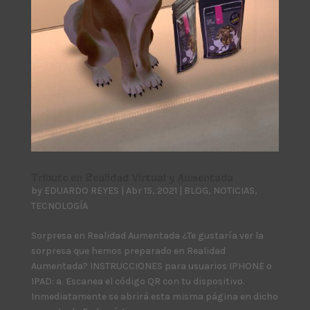
Tributo en Realidad Virtual y Aumentada
by
EDUARDO REYES
|
Abr 15, 2021
|
BLOG
,
NOTICIAS
,
TECNOLOGÍA
Sorpresa en Realidad Aumentada ¿Te gustaría ver la
sorpresa que hemos preparado en Realidad
Aumentada? INSTRUCCIONES para usuarios IPHONE o
IPAD: a. Escanea el código QR con tu dispositivo.
Inmediatamente se abrirá esta misma página en dicho