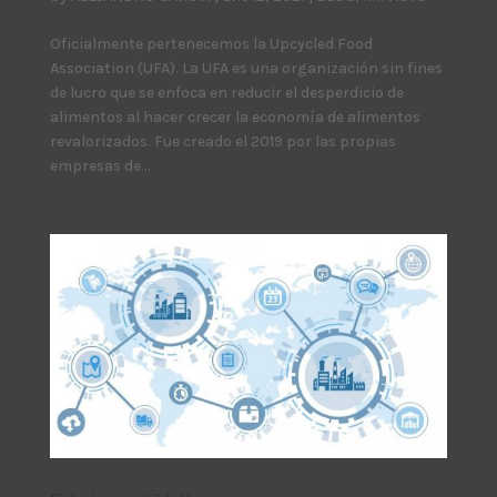
Oficialmente pertenecemos la Upcycled Food
Association (UFA). La UFA es una organización sin fines
de lucro que se enfoca en reducir el desperdicio de
alimentos al hacer crecer la economía de alimentos
revalorizados. Fue creado el 2019 por las propias
empresas de...