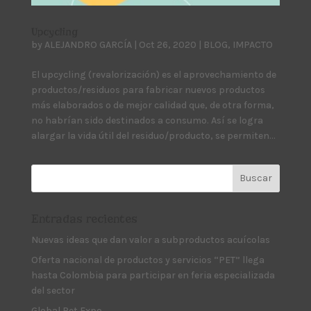
Upcycling
by
ALEJANDRO GARCÍA
|
Oct 26, 2020
|
BLOG
,
IMPACTO
El upcycling (revalorización) es el aprovechamiento de
productos/residuos para fabricar nuevos productos
más elaborados o de mejor calidad que, de otra forma,
no habrían sido destinados a consumo. Así se logra
alargar la vida útil del residuo/producto, se permiten...
Entradas recientes
Nuevas ideas que dan valor a subproductos acuícolas
Oferta nacional de productos y servicios “PET” llega
hasta Colombia para participar en feria especializada
del sector
Global Pet Expo