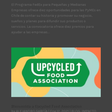
El Programa FedEx para Pequeñas y Medianas
Empresas ofrece diez oportunidades para las PyMEs en
Chile de contar su historia y promover su negocio,
sueños y planes para difundir sus productos o
servicios. La convocatoria ofrece diez premios para
ayudar a las empresas...
Bienvenida a Upcycled Food Association
by
ALEJANDRO GARCÍA
|
Ene 12, 2021
|
BLOG
,
IMPACTO