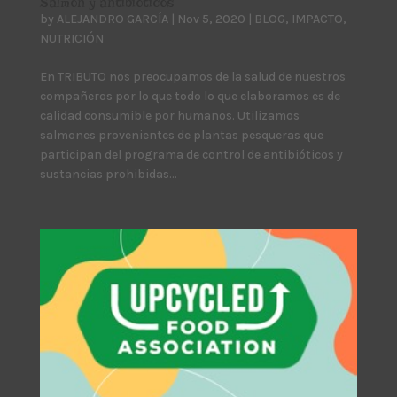
Salmón y antibióticos
by
ALEJANDRO GARCÍA
|
Nov 5, 2020
|
BLOG
,
IMPACTO
,
NUTRICIÓN
En TRIBUTO nos preocupamos de la salud de nuestros
compañeros por lo que todo lo que elaboramos es de
calidad consumible por humanos. Utilizamos
salmones provenientes de plantas pesqueras que
participan del programa de control de antibióticos y
sustancias prohibidas...