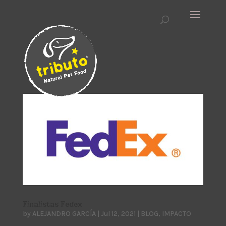
Finalistas Fedex
by
ALEJANDRO GARCÍA
|
Jul 12, 2021
|
BLOG
,
IMPACTO