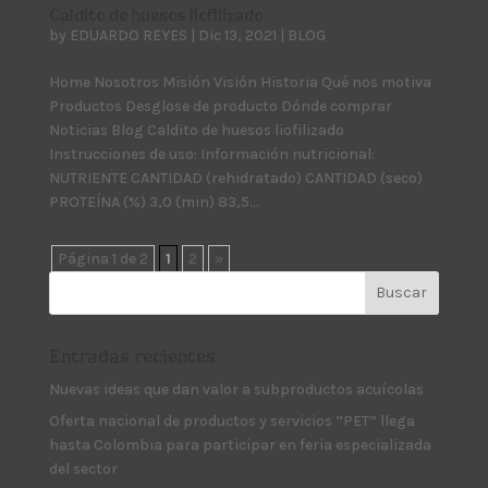
Caldito de huesos liofilizado
by
EDUARDO REYES
|
Dic 13, 2021
|
BLOG
Home Nosotros Misión Visión Historia Qué nos motiva
Productos Desglose de producto Dónde comprar
Noticias Blog Caldito de huesos liofilizado
Instrucciones de uso: Información nutricional:
NUTRIENTE CANTIDAD (rehidratado) CANTIDAD (seco)
PROTEÍNA (%) 3,0 (min) 83,5...
Página 1 de 2
1
2
»
Entradas recientes
Nuevas ideas que dan valor a subproductos acuícolas
Oferta nacional de productos y servicios “PET” llega
hasta Colombia para participar en feria especializada
del sector