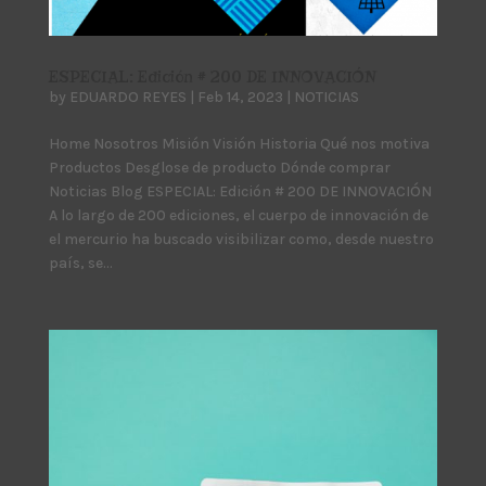
ESPECIAL: Edición # 200 DE INNOVACIÓN
by
EDUARDO REYES
|
Feb 14, 2023
|
NOTICIAS
Home Nosotros Misión Visión Historia Qué nos motiva
Productos Desglose de producto Dónde comprar
Noticias Blog ESPECIAL: Edición # 200 DE INNOVACIÓN
A lo largo de 200 ediciones, el cuerpo de innovación de
el mercurio ha buscado visibilizar como, desde nuestro
país, se...