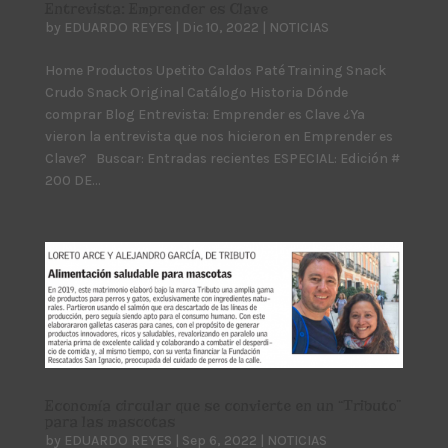
Entrevista: Emprender es Clave
by
EDUARDO REYES
|
Dic 10, 2022
|
NOTICIAS
Home Productos Upetito Caldos Paté Training Snack
Crudo Snack Original Catálogo Historia Dónde
comprar Blog Entrevista: Emprender es Clave ¿Ya
vieron la entrevista que nos hicieron en Emprender es
Clave? Buscar: Entradas recientes ESPECIAL: Edición #
200 DE...
Economía circular que se convierte en un “Tributo”
para las mascotas
by
EDUARDO REYES
|
Sep 6, 2022
|
NOTICIAS