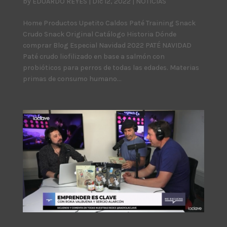
by
EDUARDO REYES
|
Dic 12, 2022
|
NOTICIAS
Home Productos Upetito Caldos Paté Training Snack
Crudo Snack Original Catálogo Historia Dónde
comprar Blog Especial Navidad 2022 PATÉ NAVIDAD
Paté crudo liofilizado en base a salmón con
probióticos para perros de todas las edades. Materias
primas de consumo humano...