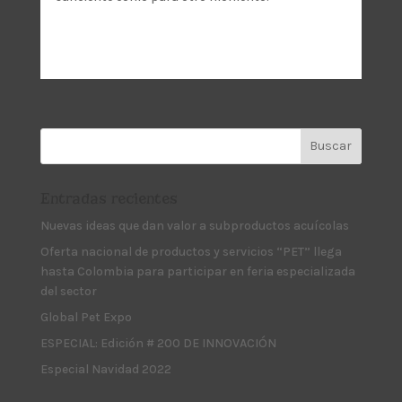
Entradas recientes
Nuevas ideas que dan valor a subproductos acuícolas
Oferta nacional de productos y servicios “PET” llega
hasta Colombia para participar en feria especializada
del sector
Global Pet Expo
ESPECIAL: Edición # 200 DE INNOVACIÓN
Especial Navidad 2022