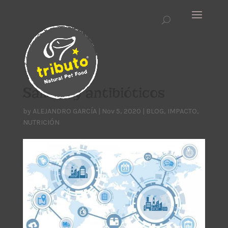
Salmón y antibióticos
by
ALEJANDRO GARCÍA
|
Nov 5, 2020
|
BLOG
,
IMPACTO
,
NUTRICIÓN