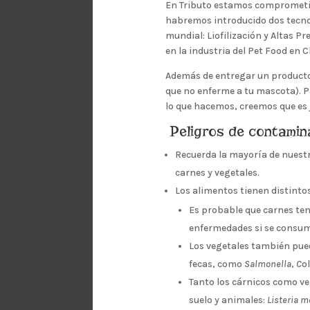
En Tributo estamos comprometido
habremos introducido dos tecnol
mundial: Liofilización y Altas P
en la industria del Pet Food en C
Además de entregar un producto 
que no enferme a tu mascota). P
lo que hacemos, creemos que es 
Peligros de contamin
Recuerda la mayoría de nuestr
carnes y vegetales.
Los alimentos tienen distinto
Es probable que carnes t
enfermedades si se consum
Los vegetales también pue
fecas, como
Salmonella
,
C
ol
Tanto los cárnicos como ve
suelo y animales:
Listeria 