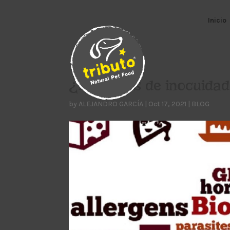
Inicio
¿Hablemos de inocuida
by
ALEJANDRO GARCÍA
|
Oct 17, 2021
|
BLOG