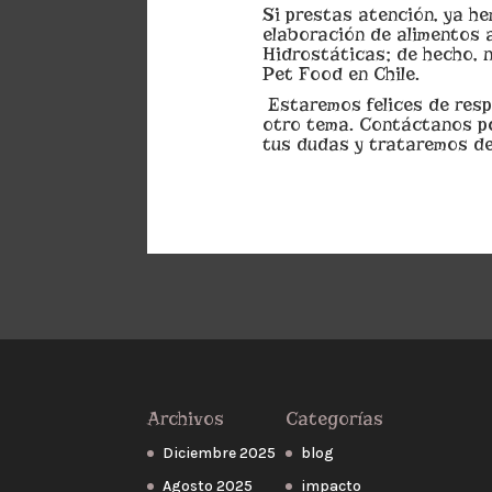
Si prestas atención, ya h
elaboración de alimentos a
Hidrostáticas; de hecho, ni
Pet Food en Chile.
Estaremos felices de resp
otro tema. Contáctanos po
tus dudas y trataremos de
Archivos
Categorías
Diciembre 2025
blog
Agosto 2025
impacto