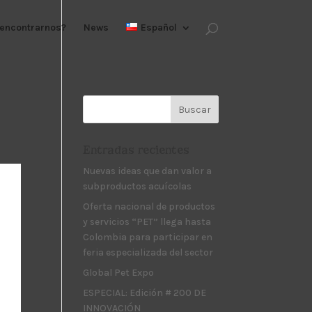
encontrarnos?
News
Español
Entradas recientes
Nuevas ideas que dan valor a
subproductos acuícolas
Oferta nacional de productos
y servicios “PET” llega hasta
Colombia para participar en
feria especializada del sector
Global Pet Expo
ESPECIAL: Edición # 200 DE
INNOVACIÓN