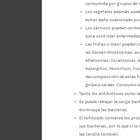
consumida por grupos de r
Los vegetales además pued
evitar daño ocasionado por
Los cárnicos pueden conten
para controlar enfermedad
Las frutas o maní pueden 
les llaman Micotoxinas, au
Aflatoxinas, Ocratoxinas, 
Aspergillus
,
Penicillium
,
Fus
descomposición de estas fr
golpe o caídas. Consumir e
Tanto los antibióticos como la
Se puede rebajar la carga bac
disminuye las bacterias.
El liofilizado conserva los pro
sus bacterias, por lo que si 
las tendrá también.