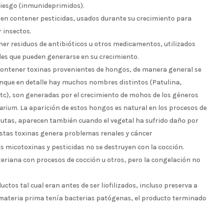
iesgo (inmunideprimidos).
en contener pesticidas, usados durante su crecimiento para
 insectos.
er residuos de antibióticos u otros medicamentos, utilizados
es que pueden generarse en su crecimiento.
contener toxinas provenientes de hongos, de manera general se
nque en detalle hay muchos nombres distintos (Patulina,
etc), son generadas por el crecimiento de mohos de los géneros
arium
. La aparición de estos hongos es natural en los procesos de
utas, aparecen también cuando el vegetal ha sufrido daño por
stas toxinas genera problemas renales y cáncer
s micotoxinas y pesticidas no se destruyen con la cocción.
teriana con procesos de cocción u otros, pero la congelación no
ductos tal cual eran antes de ser liofilizados, incluso preserva a
la materia prima tenía bacterias patógenas, el producto terminado