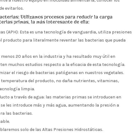
e a nuestro equipo en inocuidad alimentaria, conocer los
de evitarlos.
cterias: Utilizamos procesos para reducir la carga
rias primas, la más interesante de ella:
as (APH): Esta es una tecnología de vanguardia, utiliza presiones
l producto para literalmente reventar las bacterias que pueda
o menos 20 años en la industria y ha resultado muy útil en
sten muchos estudios respecto a la eficacia de esta tecnología.
zar el riesgo de bacterias patógenas en nuestros vegetales.
 temperatura del producto, no daña nutrientes, vitaminas,
tecnología limpia.
ducto a través de agua: las materias primas se introducen en
 se les introduce más y más agua, aumentando la presión a
ra las bacterias.
iable.
blaremos solo de las Altas Presiones Hidrostáticas.