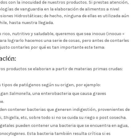
s con la inocuidad de nuestros productos. Si prestas atención,
ogías de vanguardia en la elaboración de alimentos a nivel
resiones Hidrostáticas; de hecho, ninguna de ellas es utilizada aún
hile, hasta nuestra llegada.
rico, nutritivo y saludable, queremos que sea inocuo (inocuo =
ara lograrlo hacemos una serie de cosas, pero antes de contarles
justo contarles por qué es tan importante este tema:
ación:
os productos se elaboran a partir de materias primas crudas:
s tipos de patógenos según su origen, por ejemplo:
engan
Salmonella
, una enterobacteria que causa graves
e.
den contener bacterias que generen indigestión, provenientes de
i,
Shigella
, etc, sobre todo si no se cuida su riego o post cosecha.
getales pueden contener una bacteria que se encuentra en agua,
monocytogenes
. Esta bacteria también resulta crítica si es