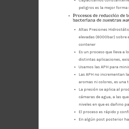
Capacitamos constantement
peligros es la mejor forma 
Procesos de reducción de ba
bacteriana de nuestras mate
Altas Presiones Hidrostátic
elevadas (6000bar) sobre e
contener
Es un proceso que lleva a l
distintas aplicaciones, exi
Usamos las APH para minimi
Las APH no incrementan la
aromas ni colores, es una 
La presión se aplica al pro
cámaras de agua, a las que
niveles en que es dañino pa
El proceso es rápido y conf
En algún post posterior ha